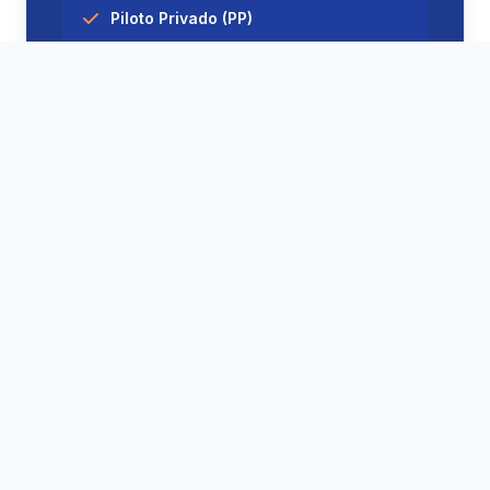
Piloto Privado (PP)
Piloto Comercial (PC) + IFR(Em Breve)
Instrutor de Voo (INVA)
Ver a jornada completa →
Sua Jornada até a Cabine
de Comando