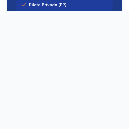
Piloto Privado (PP)
Piloto Comercial (PC) + IFR(Em Breve)
Instrutor de Voo (INVA)
Ver a jornada completa →
Sua Jornada até a Cabine
de Comando